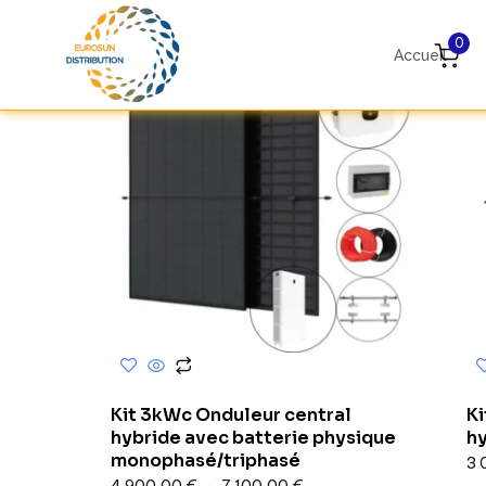
0
Accueil
Kit 3kWc Onduleur central
K
hybride avec batterie physique
h
monophasé/triphasé
3 