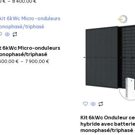
0
€
–
8 400,00
€
it 6kWc Micro-onduleurs
onophasé/triphasé
400,00
€
–
7 900,00
€
Kit 6kWc Onduleur ce
hybride avec batteri
monophasé/triphasé