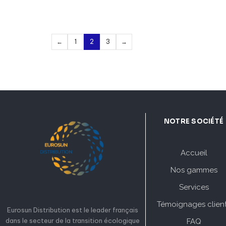
←
1
2
3
→
NOTRE SOCIÉTÉ
Accueil
Nos gammes
Services
Témoignages clien
Eurosun Distribution est le leader français
dans le secteur de la transition écologique
FAQ