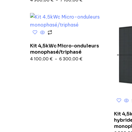
4 900,00
€
–
7 100,00
€
Kit 4,5kWc Micro-onduleurs
monophasé/triphasé
4 100,00
€
–
6 300,00
€
Kit 4,
hybrid
monoph