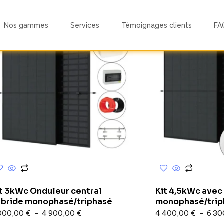
Nos gammes
Services
Témoignages clients
FA
it 3kWc Onduleur central
Kit 4,5kWc avec 
ybride monophasé/triphasé
monophasé/trip
000,00
€
–
4 900,00
€
4 400,00
€
–
6 30