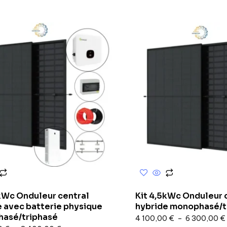
5kWc Onduleur central
Kit 4,5kWc Onduleur 
e avec batterie physique
hybride monophasé/t
asé/triphasé
4 100,00
€
–
6 300,00
€