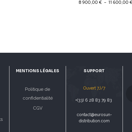
8 900,00
€
–
11 600,00
MENTIONS LÉGALES
SUPPORT
Ouvert 7J/7
Politique de
confidentialité
+(33) 6 28 83 79 83
CGV
contact@eurosun-
ts
distribution.com