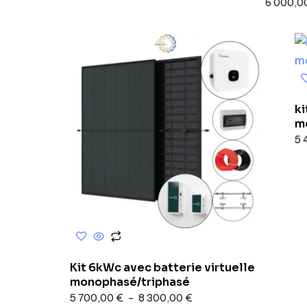
6 000,0
k
m
5 
Kit 6kWc avec batterie virtuelle
monophasé/triphasé
5 700,00
€
–
8 300,00
€