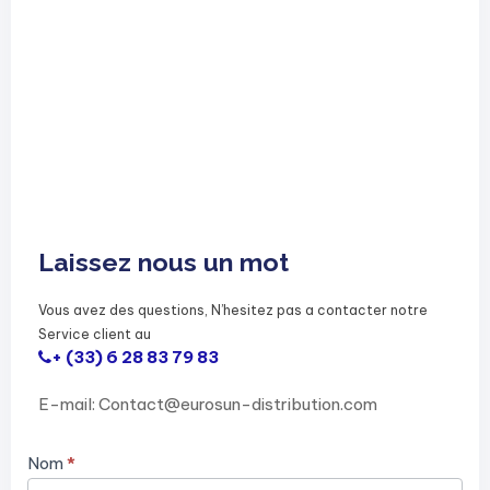
Laissez nous un mot
Vous avez des questions, N’hesitez pas a contacter notre
Service client au
+ (33) 6 28 83 79 83
E-mail: Contact@eurosun-distribution.com
Contact
Nom
*
Us