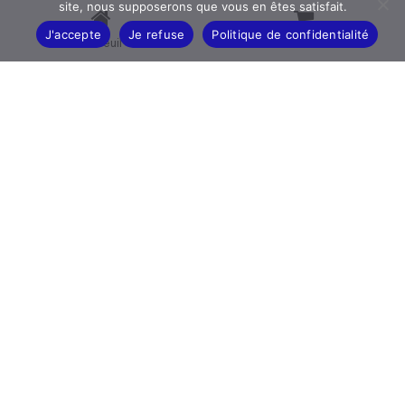
site, nous supposerons que vous en êtes satisfait.
Démarrer La conversation
J'accepte
Je refuse
Politique de confidentialité
Acceuil
Panier
Ils nous ont fait confiance
Ils ont choisi Eurosun, découvrez leur retour
— 97.6
Satisfaction client