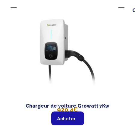
C
Chargeur de voiture Growatt 7Kw
920,4€
Acheter