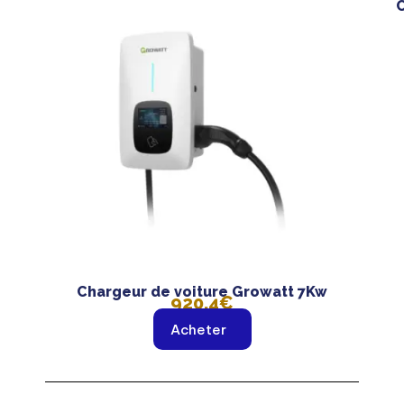
C
Chargeur de voiture Growatt 7Kw
920,4€
Acheter