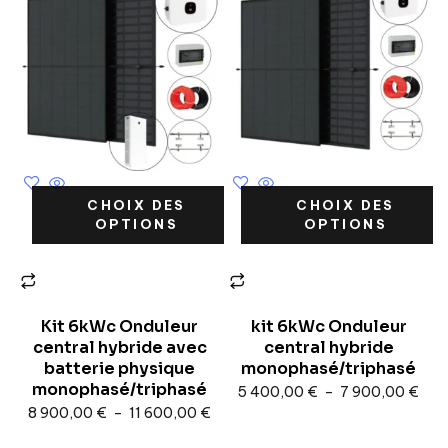
CHOIX DES
CHOIX DES
OPTIONS
OPTIONS
Kit 6kWc Onduleur
kit 6kWc Onduleur
central hybride avec
central hybride
batterie physique
monophasé/triphasé
monophasé/triphasé
5 400,00
€
–
7 900,00
€
8 900,00
€
–
11 600,00
€