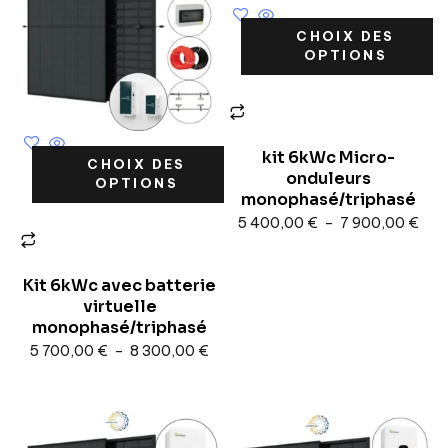
CHOIX DES
OPTIONS
kit 6kWc Micro-
CHOIX DES
onduleurs
OPTIONS
monophasé/triphasé
5 400,00
€
–
7 900,00
€
Kit 6kWc avec batterie
virtuelle
monophasé/triphasé
5 700,00
€
–
8 300,00
€