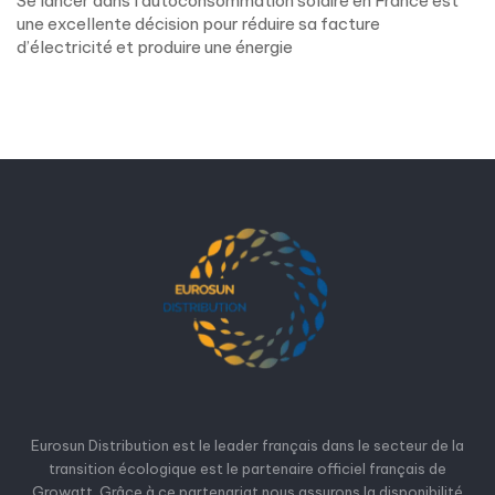
Se lancer dans l’autoconsommation solaire en France est
une excellente décision pour réduire sa facture
d’électricité et produire une énergie
Eurosun Distribution est le leader français dans le secteur de la
transition écologique est le partenaire officiel français de
Growatt. Grâce à ce partenariat nous assurons la disponibilité