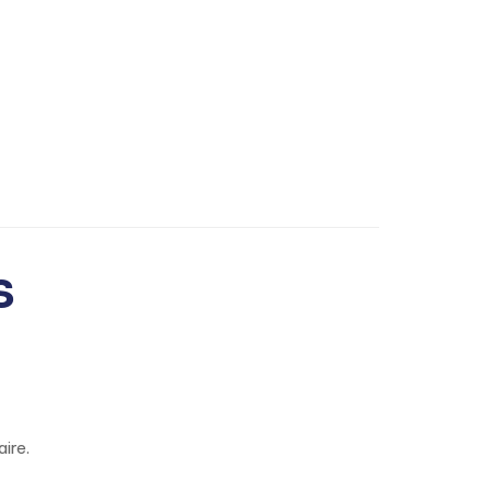
s
ire.