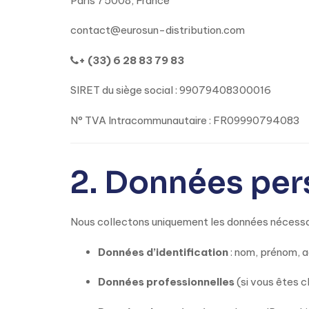
Paris 75008, France
contact@eurosun-distribution.com
+ (33) 6 28 83 79 83
SIRET du siège social : 99079408300016
N° TVA Intracommunautaire : FR09990794083
2. Données per
Nous collectons uniquement les données nécessai
Données d’identification
: nom, prénom, a
Données professionnelles
(si vous êtes c