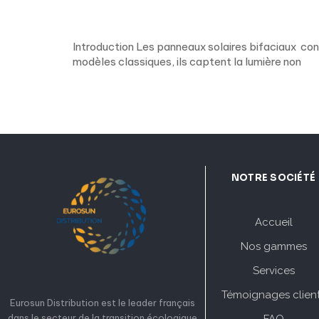
Introduction Les panneaux solaires bifaciaux con
modèles classiques, ils captent la lumière non
NOTRE SOCIÉTÉ
Accueil
Nos gammes
Services
Témoignages clien
Eurosun Distribution est le leader français
dans le secteur de la transition écologique
FAQ