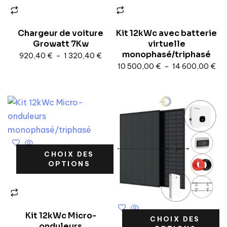
Chargeur de voiture
Kit 12kWc avec batterie
Growatt 7Kw
virtuelle
monophasé/triphasé
920,40
€
–
1 320,40
€
10 500,00
€
–
14 600,00
€
CHOIX DES
OPTIONS
Kit 12kWc Micro-
CHOIX DES
onduleurs