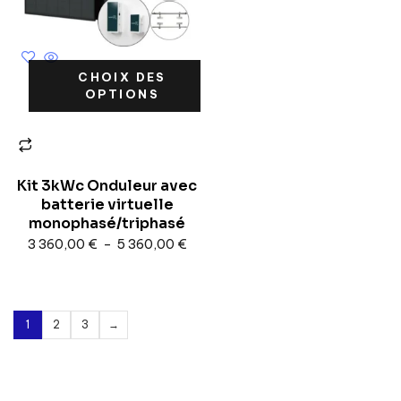
CHOIX DES
OPTIONS
Kit 3kWc Onduleur avec
batterie virtuelle
monophasé/triphasé
3 360,00
€
–
5 360,00
€
1
2
3
→